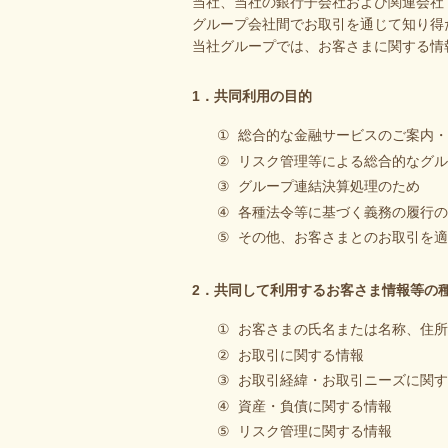
当社、当社の銀行子会社および関連会社
グループ会社間でお取引を通じて知り得
当社グループでは、お客さまに関する情
1．共同利用の目的
①
総合的な金融サービスのご案内・
②
リスク管理等による総合的なグル
③
グループ連結決算処理のため
④
各種法令等に基づく義務の履行の
⑤
その他、お客さまとのお取引を適
2．共同して利用するお客さま情報等の
①
お客さまの氏名または名称、住所
②
お取引に関する情報
③
お取引経緯・お取引ニーズに関す
④
資産・負債に関する情報
⑤
リスク管理に関する情報