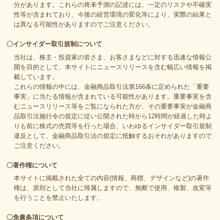
分があります。これらの将来予測の記述には、一定のリスクや不確実
性等が含まれており、今後の経営環境の変化等により、実際の結果と
は異なる可能性がありますのでご注意ください。
〇インサイダー取引規制について
当社は、株主・投資家の皆さま、お客さまなどに対する迅速な情報公
開を目的として、本サイトにニュースリリースを含む幅広い情報を掲
載しています。
これらの情報の中には、金融商品取引法第166条に定められた「重要
事実」に当たる情報が含まれている可能性があります。重要事実を含
むニュースリリース等をご覧になられた方が、その重要事実が金融商
品取引法施行令の規定に従い公開された時から12時間が経過した時よ
りも前に株式の売買等を行った場合、いわゆるインサイダー取引規制
違反として、金融商品取引法の規定に抵触するおそれがありますので
ご注意ください。
〇著作権について
本サイトに掲載された全ての内容(情報、商標、デザインなど)の著作
権は、原則として当社に帰属しますので、無断で使用、複製、改変等
を行うことを禁止いたします。
〇免責条項について