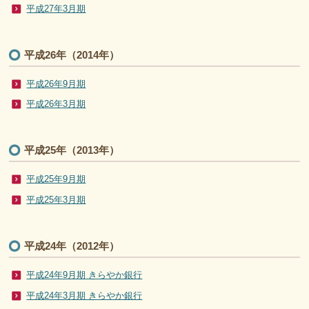
平成27年3月期
平成26年（2014年）
平成26年9月期
平成26年3月期
平成25年（2013年）
平成25年9月期
平成25年3月期
平成24年（2012年）
平成24年9月期 きらやか銀行
平成24年3月期 きらやか銀行