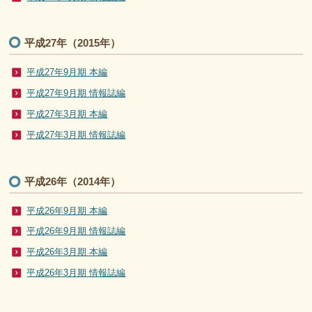
平成27年（2015年）
平成27年9月期 本編
平成27年9月期 情報誌編
平成27年3月期 本編
平成27年3月期 情報誌編
平成26年（2014年）
平成26年9月期 本編
平成26年9月期 情報誌編
平成26年3月期 本編
平成26年3月期 情報誌編