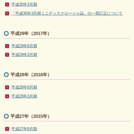
平成30年3月期
「平成30年3月期ミニディスクロージャ誌」の一部訂正について
平成29年（2017年）
平成29年9月期
平成29年3月期
平成28年（2016年）
平成28年9月期
平成28年3月期
平成27年（2015年）
平成27年9月期