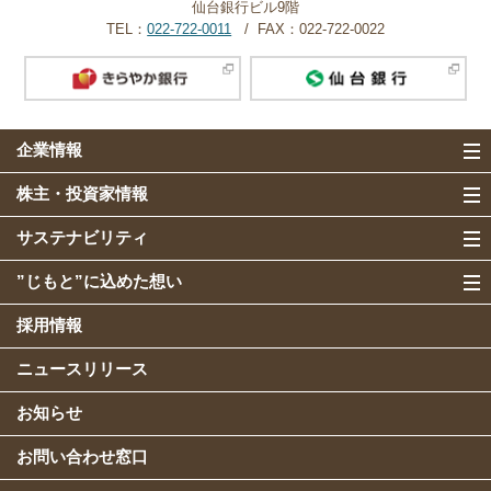
仙台銀行ビル9階
TEL：
022-722-0011
FAX：022-722-0022
企業情報
株主・投資家情報
サステナビリティ
”じもと”に込めた想い
採用情報
ニュースリリース
お知らせ
お問い合わせ窓口