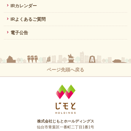
IRカレンダー
IRよくあるご質問
電子公告
ページ先頭へ戻る
株式会社じもとホールディングス
仙台市青葉区一番町二丁目1番1号