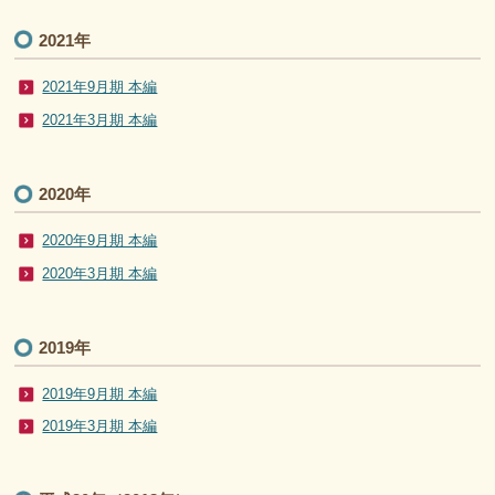
2021年
2021年9月期 本編
2021年3月期 本編
2020年
2020年9月期 本編
2020年3月期 本編
2019年
2019年9月期 本編
2019年3月期 本編